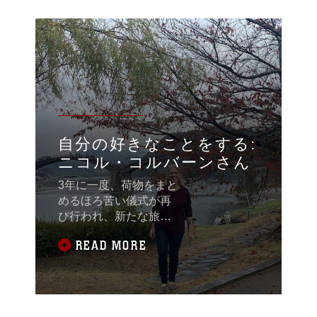
自分の好きなことをする:
ニコル・コルバーンさん
3年に一度、荷物をまと
めるほろ苦い儀式が再
び行われ、新たな旅立
ちへと導かれる。それ
READ MORE
ぞれの旅立ちは、現在
進行中の改革と適応の
物語に新たな章を刻
む。イワクニ・インタ
ーミディエイト・スク