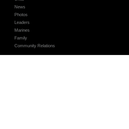
News
Photos
Leaders
Marines
Family
Community Relations
CONNECT
Contact Us
FAQS
Social Media
RSS Feeds
LINKS
Veterans Crisis Line - Dial 988
Accessibility