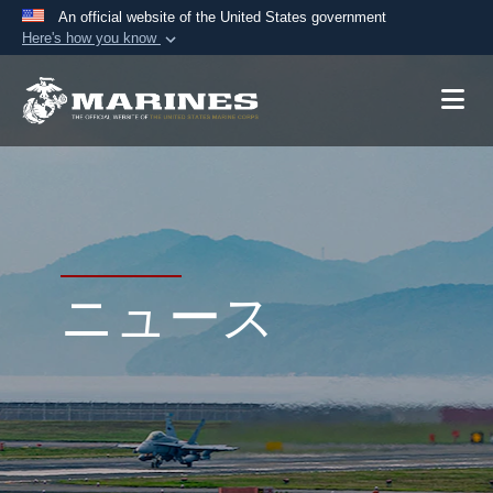
An official website of the United States government
Here's how you know
Official websites use .mil
A
.mil
website belongs to an official U.S.
Department of Defense organization in the United
States.
Secure .mil websites use HTTPS
A
lock (
)
or
https://
means you’ve safely
connected to the .mil website. Share sensitive
ニュース
information only on official, secure websites.