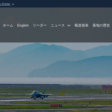
ou know
Secure .mil webs
of Defense organization in
A
lock (
)
or
https:/
Share sensitive informat
ホーム
English
リーダー
ニュース
報道発表
基地の歴史