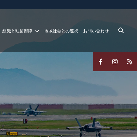
ites use HTTPS
/
means you’ve safely connected to the .mil website.
ion only on official, secure websites.
組織と駐留部隊
地域社会との連携
お問い合わせ