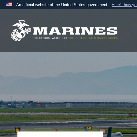
An official website of the United States government
Here's how y
Official websites use .mil
A
.mil
website belongs to an official U.S. Department 
the United States.