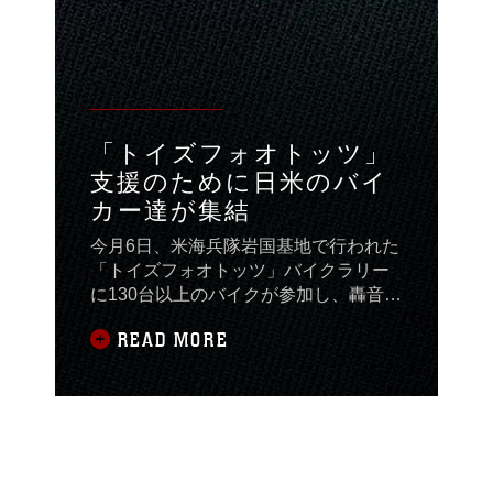
は、岩国基地内のマシ
ュー・ペリー・スクー
ル、５年生のブルッ
ク・ウィッチナーく
ん。「ほとんどの子が
英語は話せないけど、
「トイズフォオトッツ」
手を使ってコミュニケ
支援のために日米のバイ
ーションするからそれ
カー達が集結
は問題じゃあない
よ。」招待された子供
今月6日、米海兵隊岩国基地で行われた
たちは遊びの前にアメ
「トイズフォオトッツ」バイクラリー
リカスタイルのクリス
に130台以上のバイクが参加し、轟音を
マスの食事を振舞われ
響かせながら岩国基地に押し寄せた。
た。ハム、（七面鳥の
READ MORE
このイベントは岩国基地モーターサイ
なかに詰めた）詰め
クルクラブとシングル・マリン・プロ
物、マッシュポテト、
グラムが共同で毎年行っているもの。
グレービーソースな
新品（または未開封）のおもちゃを毎
ど、食事はすべて航空
年募り、地域の恵まれない子供たちに
消防隊の海兵隊員たち
寄付するという米海兵隊のトイズフォ
が準備した。これらを
オトッツ運動を促進するものとして行