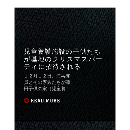
児童養護施設の子供たち
が基地のクリスマスパー
ティに招待される
１２月１２日、海兵隊
員とその家族たちが津
田子供の家（児童養護
施設）の子供たちのた
READ MORE
めに航空消防隊の建物
内でクリスマスパーテ
ィを催した。「よその
子供たちと一緒に遊ぶ
のが好き。」と話すの