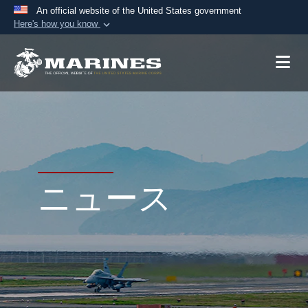
An official website of the United States government
Here's how you know
Official websites use .mil
A
.mil
website belongs to an official U.S.
Department of Defense organization in the United
States.
Secure .mil websites use HTTPS
A
lock (
)
or
https://
means you’ve safely
connected to the .mil website. Share sensitive
ニュース
information only on official, secure websites.