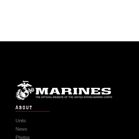
ABOUT
Units
News
Photos