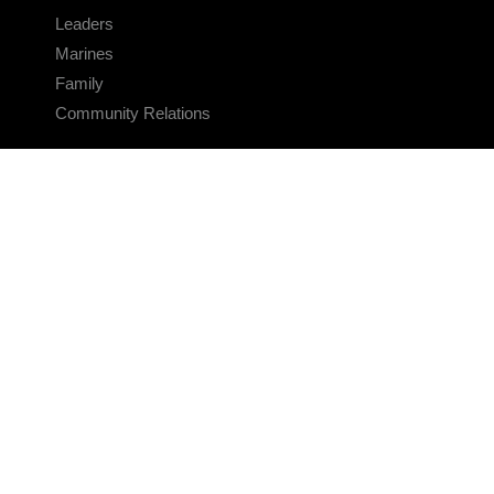
Leaders
Marines
Family
Community Relations
CONNECT
Contact Us
FAQS
Social Media
RSS Feeds
LINKS
Veterans Crisis Line - Dial 988
Accessibility
USA.gov
No Fear Act