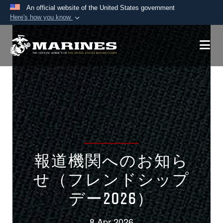
An official website of the United States government
Here's how you know
Official websites use .mil
A
.mil
website belongs to an official U.S.
Department of Defense organization in the United
States.
Secure .mil websites use HTTPS
A
lock (
)
or
https://
means you’ve safely
connected to the .mil website. Share sensitive
information only on official, secure websites.
報道機関へのお知ら
せ（フレンドシップ
デー2026）
8 Apr 2026