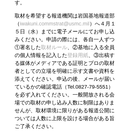
す。
取材を希望する報道機関は岩国基地報道部
（
iwakuni.commstrat@usmc.mil
）へ４月１
５日（水）までに電子メールにてお申し込
みください。申請の際には、各自一人ずつ
①署名した
取材ルール
、②基地に入る全員
の個人情報を記入した
登録用紙
、③出稿す
る媒体がメディアである証明とプロの取材
者としての立場を明確に示す文書や資料を
添えてください。申込の後、メールが届い
ているかの確認電話（Tel.0827-79-5551）
を必ず入れてください。一般開放される会
場での取材の申し込み人数に制限はありま
せんが、取材環境に限りがある報道公開に
ついては人数に上限を設ける場合がある旨
ご了承ください。