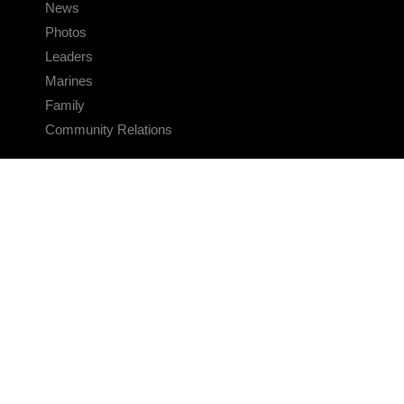
News
Photos
Leaders
Marines
Family
Community Relations
CONNECT
Contact Us
FAQS
Social Media
RSS Feeds
LINKS
Veterans Crisis Line - Dial 988
Accessibility