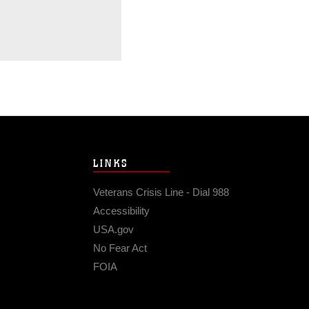
LINKS
Veterans Crisis Line - Dial 988
Accessibility
USA.gov
No Fear Act
FOIA