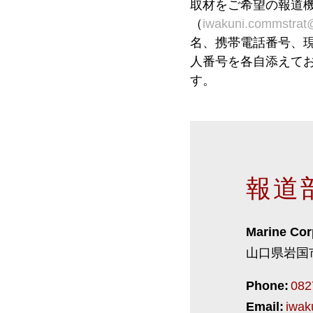
取材をご希望の報道
（
iwakuni.commstrat
名、携帯電話番号、
人番号を各自添えて
す。
報道
Marine Cor
山口県岩国市三
Phone:
082
Email:
iwak