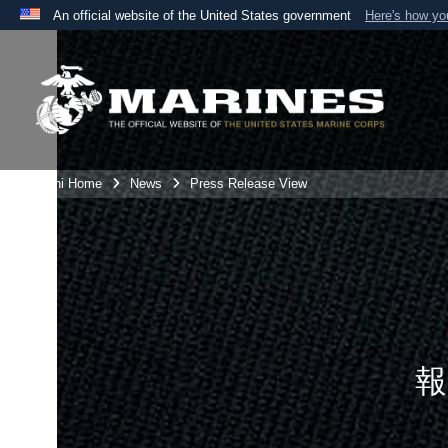
An official website of the United States government
Here's how y
Official websites use .mil
A
.mil
website belongs to an official U.S. Department 
the United States.
Iwakuni Home
News
Press Release View