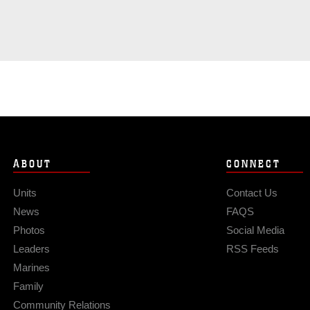
ABOUT
CONNECT
Units
Contact Us
News
FAQS
Photos
Social Media
Leaders
RSS Feeds
Marines
Family
Community Relations