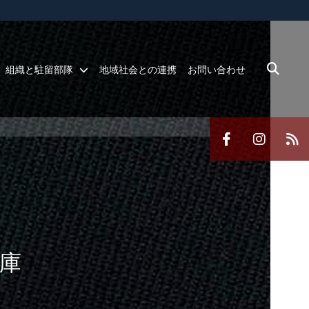
ites use HTTPS
/
means you’ve safely connected to the .mil website.
ion only on official, secure websites.
組織と駐留部隊
地域社会との連携
お問い合わせ
庫