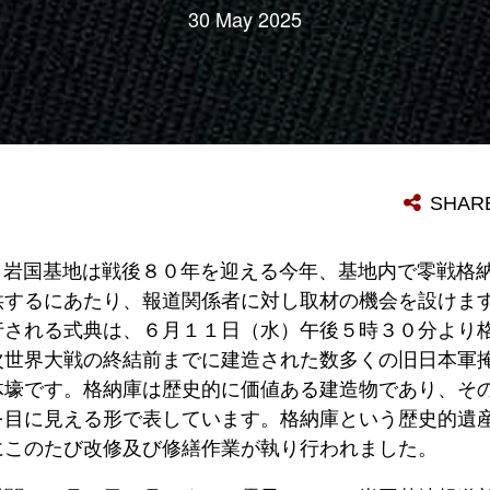
30 May 2025
SHAR
岩国基地は戦後８０年を迎える今年、基地内で零戦格
供するにあたり、報道関係者に対し取材の機会を設けま
行される式典は、６月１１日（水）午後５時３０分より
次世界大戦の終結前までに建造された数多くの旧日本軍
体壕です。格納庫は歴史的に価値ある建造物であり、そ
を目に見える形で表しています。格納庫という歴史的遺
にこのたび改修及び修繕作業が執り行われました。