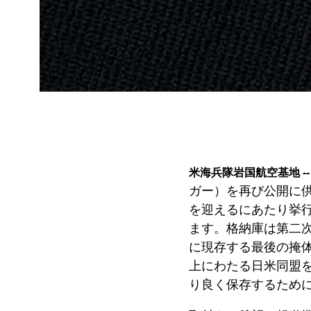
米海兵隊岩国航空基地 --
ガー）を再び公開に
を迎えるにあたり挙
ます。格納庫は第二
に現存する最後の掩
上にわたる日米同盟
り良く保存するため