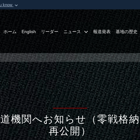
ou know
Secure .mil webs
of Defense organization in
A
lock (
)
or
https:/
Share sensitive informat
ホーム
English
リーダー
ニュース
報道発表
基地の歴史
報道機関へお知らせ（零戦格納
再公開）