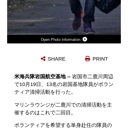
Photo Information
CORPORALS ALICE GARCIA AND JESUS OBREGON, COMMUNITY RELATIONS EVENT VOLUNTEERS, WALK TO FIND TRASH DURING THE SINGLE MARINE PROGRAM MARINE LOUNGE VOLUNTEER CLEANUP, WHICH TOOK PLACE NEAR THE SURROUNDING FUTASHIKA RIVER AREA OCT. 19, 2012. VOLUNTEERS SPENT THE ENTIRE AFTERNOON CLEANING UP THE ENVIRONMENT, TAKING PHOTOS AND ENJOYING A BARBECUE.
SHARE
PRINT
Photo by Lance Cpl. Cayce Nevers
DOWNLOAD
DETAILS
米海兵隊岩国航空基地 --
岩国市二鹿川周辺
で10月19日、13名の岩国基地隊員がボラン
ティア清掃活動を行った。
マリンラウンジが二鹿川での清掃活動を主
催するのはこれで二回目。
ボランティアを希望する単身赴任の隊員の