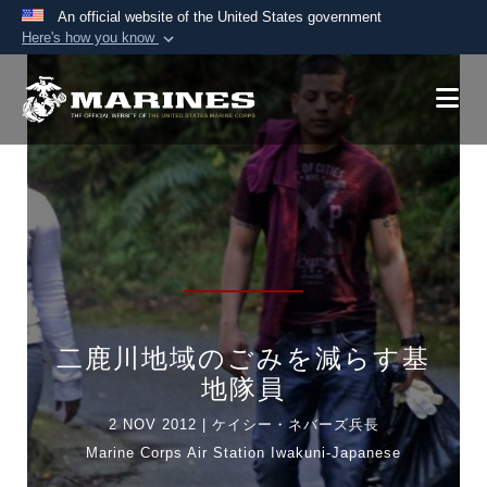
An official website of the United States government
Here's how you know
Official websites use .mil
A
.mil
website belongs to an official U.S.
Department of Defense organization in the United
States.
Secure .mil websites use HTTPS
A
lock (
)
or
https://
means you’ve safely
connected to the .mil website. Share sensitive
information only on official, secure websites.
二鹿川地域のごみを減らす基
地隊員
2 NOV 2012
|
ケイシー・ネバーズ兵長
Marine Corps Air Station Iwakuni-Japanese