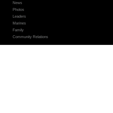
News
Photos
Leaders
Marines
Family
Community Relations
CONNECT
Contact Us
FAQS
Social Media
RSS Feeds
LINKS
Veterans Crisis Line - Dial 988
Accessibility